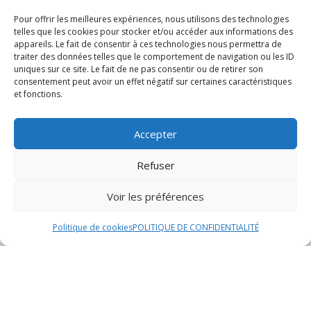
Introduction
Pour offrir les meilleures expériences, nous utilisons des technologies
telles que les cookies pour stocker et/ou accéder aux informations des
La cuisine est un art qui permet de voyager à travers
appareils. Le fait de consentir à ces technologies nous permettra de
traiter des données telles que le comportement de navigation ou les ID
les saveurs et les traditions culinaires du monde entier.
uniques sur ce site. Le fait de ne pas consentir ou de retirer son
Chaque plat raconte une histoire, une culture, et éveille
consentement peut avoir un effet négatif sur certaines caractéristiques
nos papilles à de nouvelles sensations gustatives. Dans
et fonctions.
cet article, nous allons explorer l’histoire, les
ingrédients, les recettes traditionnelles, les variantes
Accepter
populaires et les accompagnements recommandés
d’un plat emblématique qui a su conquérir les palais du
Refuser
monde entier.
Voir les préférences
Histoire du plat
Politique de cookies
POLITIQUE DE CONFIDENTIALITÉ
Origine
L’origine de ce plat emblématique remonte à plusieurs
siècles, dans une région reculée où les traditions
culinaires étaient au cœur de la culture locale. Les