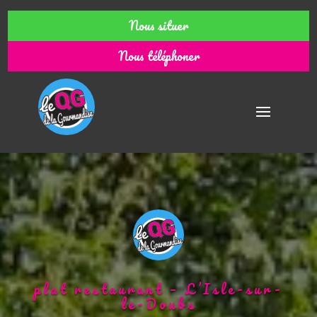
Nous situer
Nous téléphoner
plat restaurant – L’Isle-sur-
le-Doubs