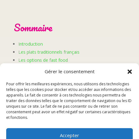
Sommaire
Introduction
Les plats traditionnels français
Les options de fast food
Réservation pour des événements
Gérer le consentement
Conclusion
Pour offrir les meilleures expériences, nous utilisons des technologies
telles que les cookies pour stocker et/ou accéder aux informations des
Introduction
appareils. Le fait de consentir à ces technologies nous permettra de
traiter des données telles que le comportement de navigation ou les ID
uniques sur ce site. Le fait de ne pas consentir ou de retirer son
consentement peut avoir un effet négatif sur certaines caractéristiques
La cuisine française est mondialement reconnue pour
et fonctions.
sa diversité, sa richesse et son raffinement. De la
haute gastronomie aux plats traditionnels en passant
par les options de fast food revisitées, la cuisine
Accepter