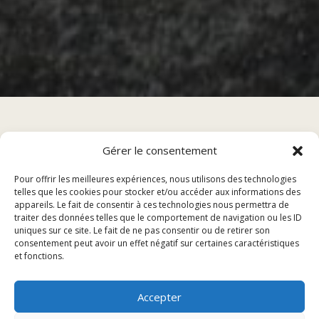
Gérer le consentement
Sommaire
Pour offrir les meilleures expériences, nous utilisons des technologies
telles que les cookies pour stocker et/ou accéder aux informations des
appareils. Le fait de consentir à ces technologies nous permettra de
Présentation du plat du jour au restaurant de Lure
traiter des données telles que le comportement de navigation ou les ID
uniques sur ce site. Le fait de ne pas consentir ou de retirer son
Recette du jour
consentement peut avoir un effet négatif sur certaines caractéristiques
Réservation et dégustation
et fonctions.
Présentation du plat du jour
Accepter