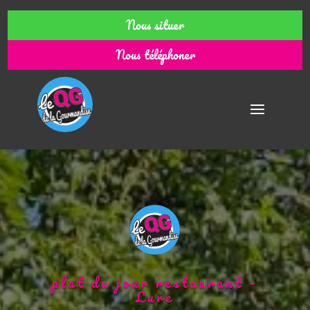
Nous situer
Nous téléphoner
plat du jour restaurant –
Lure