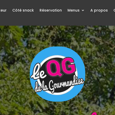
teur
Côté snack
Réservation
Menus
A propos