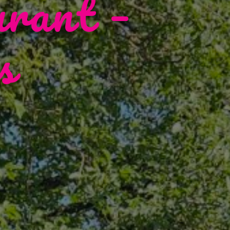
urant –
s