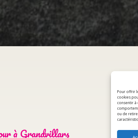
Pour offrir 
cookies pou
consentir à
comportement
ou de retire
caractéristi
our à Grandvillars
Ac