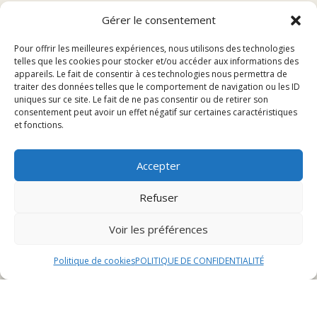
Sommaire
Gérer le consentement
Pour offrir les meilleures expériences, nous utilisons des technologies
Restaurants à L’Isle-sur-le-Doubs
telles que les cookies pour stocker et/ou accéder aux informations des
appareils. Le fait de consentir à ces technologies nous permettra de
Bars et Cafés
traiter des données telles que le comportement de navigation ou les ID
Fast Food
uniques sur ce site. Le fait de ne pas consentir ou de retirer son
consentement peut avoir un effet négatif sur certaines caractéristiques
et fonctions.
Restaurants à L’Isle-sur-
Accepter
le-Doubs
Refuser
Restaurant Le Bon Vivant
Voir les préférences
Le Restaurant Le Bon Vivant, situé au cœur de L’Isle-
sur-le-Doubs, est une adresse incontournable pour les
Politique de cookies
POLITIQUE DE CONFIDENTIALITÉ
amateurs de cuisine raffinée. Avec une ambiance
chaleureuse et un service attentionné, ce restaurant
propose une carte variée mettant en avant des plats