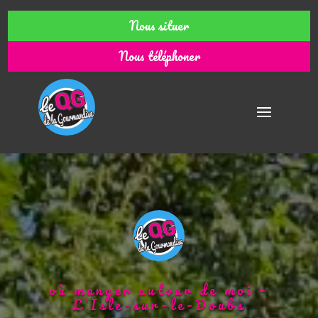
Nous situer
Nous téléphoner
où manger autour de moi –
L’Isle-sur-le-Doubs