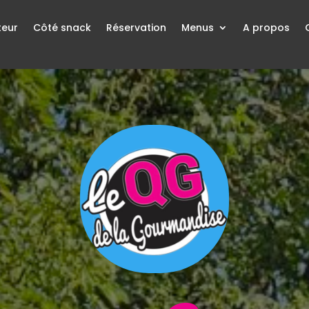
teur
Côté snack
Réservation
Menus
A propos