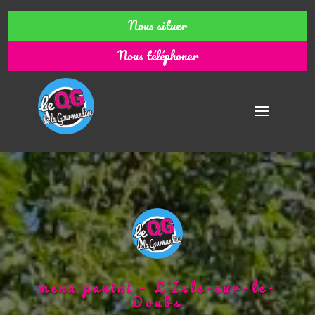
Nous situer
Nous téléphoner
menu panini – L’Isle-sur-le-
Doubs