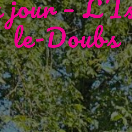
 jour – L’I
le-Doubs