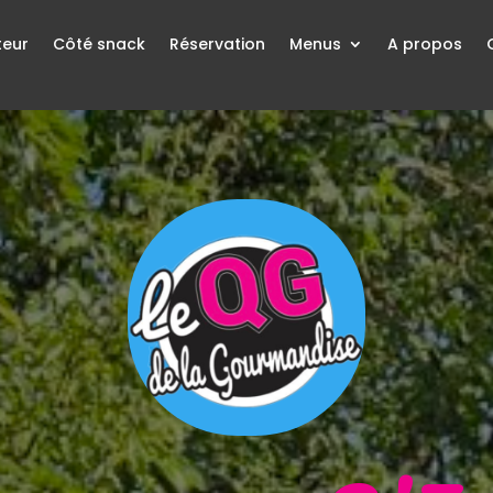
teur
Côté snack
Réservation
Menus
A propos