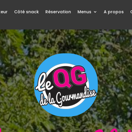
teur
Côté snack
Réservation
Menus
A propos