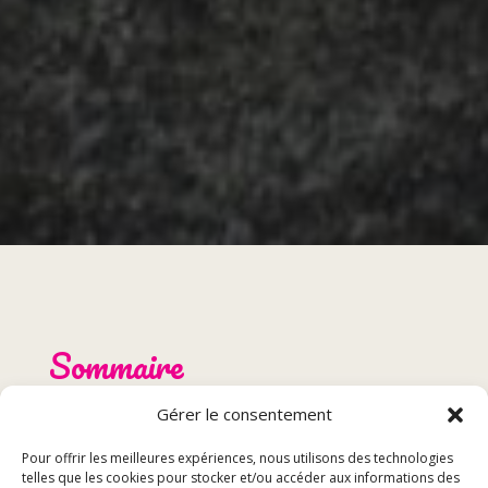
Sommaire
Gérer le consentement
Ingrédients
Préparation
Pour offrir les meilleures expériences, nous utilisons des technologies
telles que les cookies pour stocker et/ou accéder aux informations des
Accompagnement