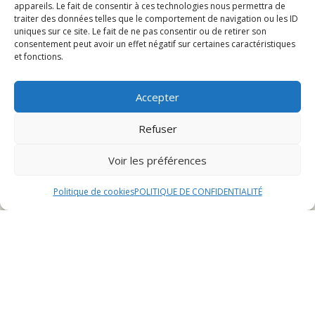
appareils. Le fait de consentir à ces technologies nous permettra de
Boisson suggérée
traiter des données telles que le comportement de navigation ou les ID
uniques sur ce site. Le fait de ne pas consentir ou de retirer son
consentement peut avoir un effet négatif sur certaines caractéristiques
Ingrédients
et fonctions.
Pain burger
Accepter
Le pain burger, élément essentiel de cette recette
Refuser
gourmande, doit être moelleux à souhait avec une
croûte dorée et croustillante. Idéalement, choisissez un
Voir les préférences
pain brioché pour apporter une touche de douceur à
votre burger.
Politique de cookies
POLITIQUE DE CONFIDENTIALITÉ
Steak haché de Montbéliard
Le steak haché de Montbéliard, réputé pour sa qualité
et son goût savoureux, est la pièce maîtresse de ce
burger. Optez pour une viande bien assaisonnée et
grillée à la perfection pour une explosion de saveurs en
bouche.