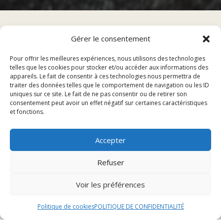
Gérer le consentement
Sommaire
Pour offrir les meilleures expériences, nous utilisons des technologies
telles que les cookies pour stocker et/ou accéder aux informations des
appareils. Le fait de consentir à ces technologies nous permettra de
traiter des données telles que le comportement de navigation ou les ID
Restaurants gastronomiques
uniques sur ce site. Le fait de ne pas consentir ou de retirer son
consentement peut avoir un effet négatif sur certaines caractéristiques
Restaurants de cuisine du monde
et fonctions.
Restaurants de spécialités locales
Accepter
Restaurants gastronomiques
Refuser
Restaurant 1
Voir les préférences
Le Restaurant 1 est une véritable oasis culinaire où les
saveurs exquises se marient harmonieusement pour
Politique de cookies
POLITIQUE DE CONFIDENTIALITÉ
offrir une expérience gastronomique inoubliable.