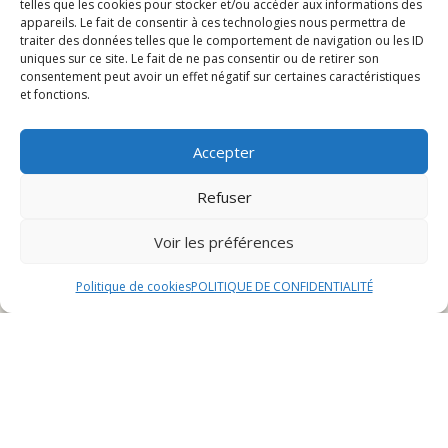
telles que les cookies pour stocker et/ou accéder aux informations des
Les meilleures adresses pour manger une glace à
appareils. Le fait de consentir à ces technologies nous permettra de
Audincourt
traiter des données telles que le comportement de navigation ou les ID
uniques sur ce site. Le fait de ne pas consentir ou de retirer son
Les parfums incontournables
consentement peut avoir un effet négatif sur certaines caractéristiques
Les toppings à ne pas manquer
et fonctions.
Les meilleures adresses pour
Accepter
Refuser
manger une glace à
Voir les préférences
Audincourt
Politique de cookies
POLITIQUE DE CONFIDENTIALITÉ
Glacier du Centre
Le Glacier du Centre est une adresse incontournable
pour les amateurs de glaces à Audincourt. Situé au
cœur de la ville, ce glacier propose une large variété de
parfums artisanaux préparés avec des ingrédients de