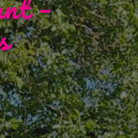
ant –
s