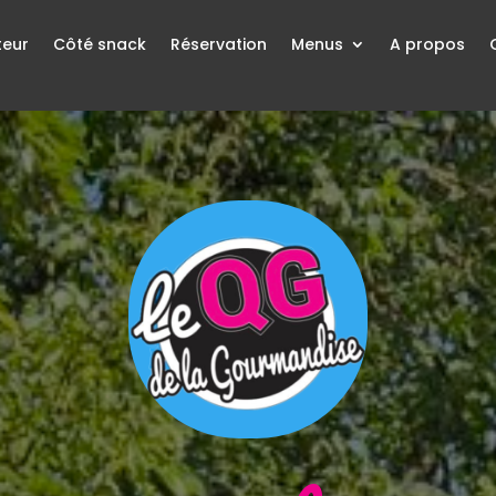
teur
Côté snack
Réservation
Menus
A propos