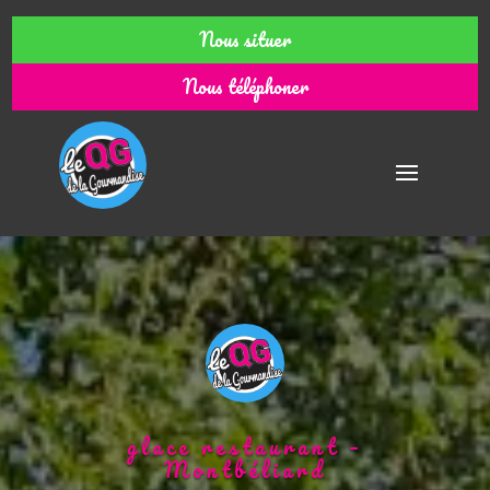
Nous situer
Nous téléphoner
glace restaurant –
Montbéliard