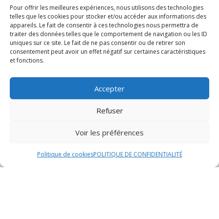
Les saveurs de glace populaires à Montbéliard
Pour offrir les meilleures expériences, nous utilisons des technologies
Les meilleures adresses pour déguster une glace à
telles que les cookies pour stocker et/ou accéder aux informations des
appareils. Le fait de consentir à ces technologies nous permettra de
Montbéliard
traiter des données telles que le comportement de navigation ou les ID
uniques sur ce site. Le fait de ne pas consentir ou de retirer son
consentement peut avoir un effet négatif sur certaines caractéristiques
Histoire de la glace au
et fonctions.
restaurant de Montbéliard
Accepter
Refuser
Origines de la glace au restaurant de
Montbéliard
Voir les préférences
L’histoire de la glace au restaurant de Montbéliard
remonte à plusieurs siècles, lorsque les premières
Politique de cookies
POLITIQUE DE CONFIDENTIALITÉ
techniques de fabrication de glace ont été introduites
dans la région. Les habitants de Montbéliard ont
rapidement adopté cette délicieuse friandise
rafraîchissante, en la dégustant lors des chaudes
journées d’été.