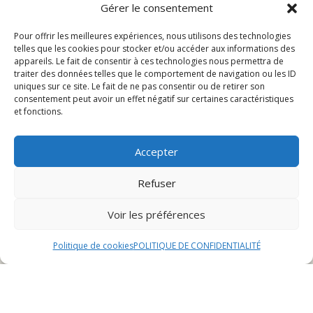
Accompagnement
Gérer le consentement
Service
Pour offrir les meilleures expériences, nous utilisons des technologies
Origine de la recette
telles que les cookies pour stocker et/ou accéder aux informations des
appareils. Le fait de consentir à ces technologies nous permettra de
Ingrédients nécessaires
traiter des données telles que le comportement de navigation ou les ID
uniques sur ce site. Le fait de ne pas consentir ou de retirer son
consentement peut avoir un effet négatif sur certaines caractéristiques
et fonctions.
Pour réaliser cette délicieuse recette de carpes frites
croustillantes, vous aurez besoin des ingrédients
Accepter
suivants :
4 carpes fraîches de taille moyenne
Refuser
200g de farine de blé
Voir les préférences
2 œufs
25cl de lait
Politique de cookies
POLITIQUE DE CONFIDENTIALITÉ
1 cuillère à café de sel
1 cuillère à café de poivre
1 cuillère à café de paprika
1 litre d’huile végétale pour la friture