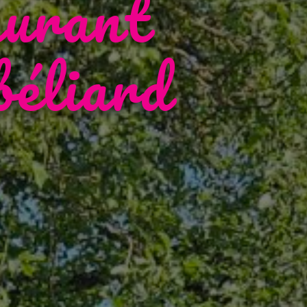
aurant
éliard