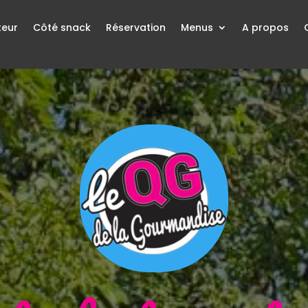
teur
Côté snack
Réservation
Menus
A propos