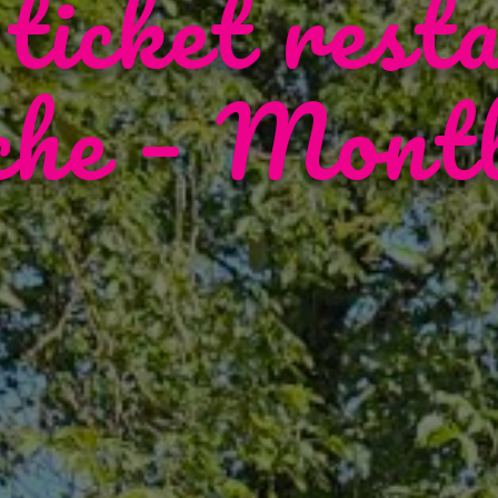
 ticket rest
che – Montb