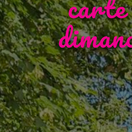
carte
diman