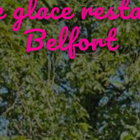
e glace rest
Belfort