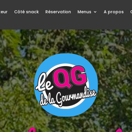
teur
Côté snack
Réservation
Menus
A propos