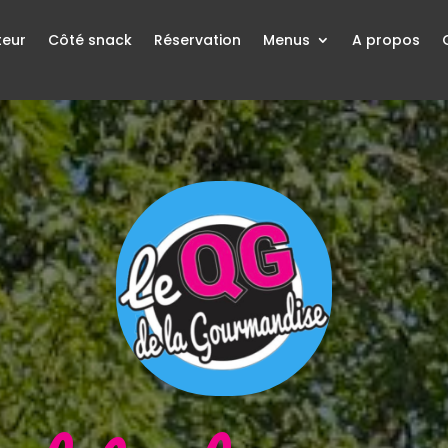
teur
Côté snack
Réservation
Menus
A propos