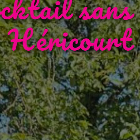
cktail sans
Héricourt