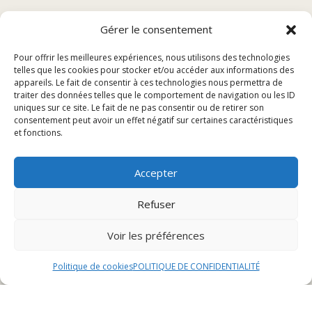
Présentation du Café Gourmand à Héricourt
Gérer le consentement
Les Spécialités du Café Gourmand
Pour offrir les meilleures expériences, nous utilisons des technologies
Événements et Animations
telles que les cookies pour stocker et/ou accéder aux informations des
Réservation et Contact
appareils. Le fait de consentir à ces technologies nous permettra de
traiter des données telles que le comportement de navigation ou les ID
uniques sur ce site. Le fait de ne pas consentir ou de retirer son
Présentation du Café
consentement peut avoir un effet négatif sur certaines caractéristiques
et fonctions.
Gourmand à Héricourt
Accepter
Historique du Café
Refuser
Le Café Gourmand à Héricourt est une institution
Voir les préférences
locale qui a ouvert ses portes il y a plus de 20 ans.
Fondé par une famille passionnée de gastronomie et
Politique de cookies
POLITIQUE DE CONFIDENTIALITÉ
de convivialité, ce café a su se démarquer au fil des
années en proposant des produits de qualité et un
service attentionné.