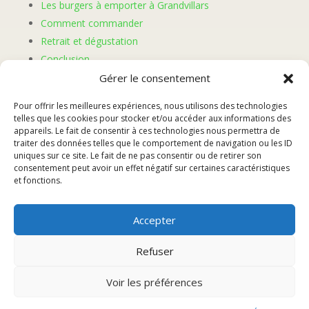
Les burgers à emporter à Grandvillars
Comment commander
Retrait et dégustation
Conclusion
Gérer le consentement
Introduction
Pour offrir les meilleures expériences, nous utilisons des technologies
telles que les cookies pour stocker et/ou accéder aux informations des
appareils. Le fait de consentir à ces technologies nous permettra de
Vous êtes à la recherche d’une expérience culinaire
traiter des données telles que le comportement de navigation ou les ID
uniques sur ce site. Le fait de ne pas consentir ou de retirer son
savoureuse et pratique à Grandvillars ? Découvrez
consentement peut avoir un effet négatif sur certaines caractéristiques
notre sélection de burgers à emporter, une option
et fonctions.
idéale pour les amateurs de cuisine rapide et
délicieuse.
Accepter
Nous mettons à votre disposition une variété de
burgers alléchants, préparés avec des ingrédients frais
Refuser
et de qualité pour satisfaire toutes les papilles. Que
vous soyez amateur de viande, de poulet ou
Voir les préférences
végétarien, notre menu saura combler vos envies.