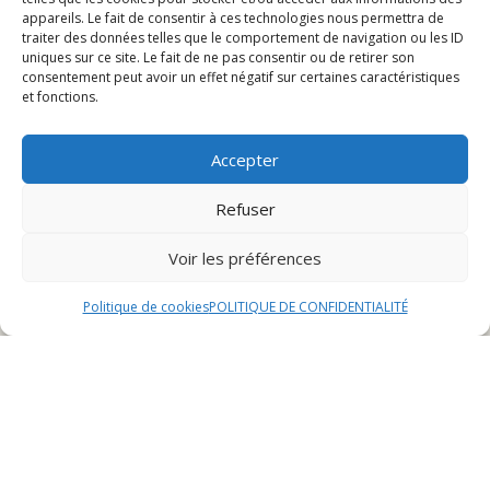
appareils. Le fait de consentir à ces technologies nous permettra de
Les événements gastronomiques à ne pas manquer
traiter des données telles que le comportement de navigation ou les ID
uniques sur ce site. Le fait de ne pas consentir ou de retirer son
consentement peut avoir un effet négatif sur certaines caractéristiques
Présentation de
et fonctions.
Montbéliard
Accepter
Refuser
Située dans la région de Bourgogne-Franche-Comté,
Montbéliard est une ville au riche patrimoine historique
Voir les préférences
et culturel. Connue pour son architecture typique et ses
traditions ancestrales, Montbéliard offre aux visiteurs
Politique de cookies
POLITIQUE DE CONFIDENTIALITÉ
un voyage à travers le temps.
La ville de Montbéliard est également réputée pour sa
gastronomie savoureuse et ses spécialités culinaires
uniques. Les brasseries locales proposent des bières
artisanales de qualité, tandis que les restaurants
traditionnels mettent en avant des plats