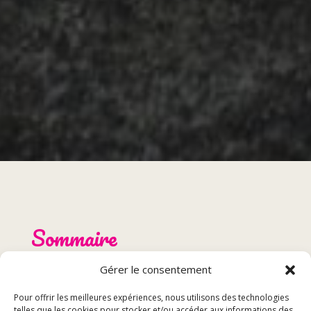
Sommaire
Gérer le consentement
Présentation de Montbéliard
Les brasseries à Montbéliard
Pour offrir les meilleures expériences, nous utilisons des technologies
telles que les cookies pour stocker et/ou accéder aux informations des
Spécialités culinaires de Montbéliard